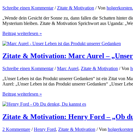
–
Schreibe einen Kommentar
/
Zitate & Motivation
/ Von
holgerkorste
Ein
Mensch
„Wende dein Gesicht der Sonne zu, dann fallen die Schatten hinter dic
ist,
Mysterium bleiben. Zitate & Motivation Sprichwort aus Uganda: „We
was
er
Zitate
Beitrag weiterlesen »
den
&
ganzen
Motivation:
Tag
Sprichwort
denkt
Uganda
Zitate & Motivation: Marc Aurel – „Unser
–
„Wende
Schreibe einen Kommentar
/
Marc Aurel
,
Zitate & Motivation
/ Von
h
dein
Gesicht
„Unser Leben ist das Produkt unserer Gedanken“ ist ein Zitat von Ma
der
Aurel: „Unser Leben ist das Produkt unserer Gedanken“ „Unser Leben
Sonne
zu…“
Zitate
Beitrag weiterlesen »
&
Motivation:
Marc
Aurel
Zitate & Motivation: Henry Ford – „Ob du
–
„Unser
2 Kommentare
/
Henry Ford
,
Zitate & Motivation
/ Von
holgerkorste
Leben