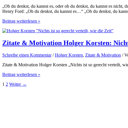
ist
„Ob du denkst, du kannst es, oder ob du denkst, du kannst es nicht, d
das
Henry Ford: „Ob du denkst, du kannst es…“ „Ob du denkst, du kanns
Produkt
unserer
Zitate
Beitrag weiterlesen »
Gedanken“
&
Motivation:
Henry
Ford
Zitate & Motivation Holger Korsten: Nichts 
–
„Ob
Schreibe einen Kommentar
/
Holger Korsten
,
Zitate & Motivation
/ 
du
denkst,
Zitate & Motivation Holger Korsten „Nichts ist so gerecht verteilt, wi
du
kannst
Zitate
Beitrag weiterlesen »
es…“
&
1
2
Weiter
→
Motivation
Holger
Korsten:
Nichts
ist
so
gerecht
verteilt,
wie