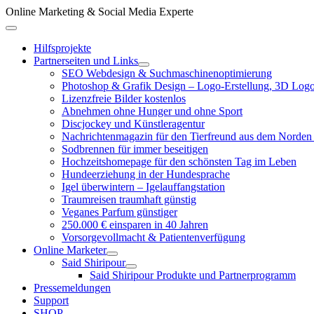
Zum
Online Marketing & Social Media Experte
Inhalt
Above
springen
Header
Hilfsprojekte
Partnerseiten und Links
SEO Webdesign & Suchmaschinenoptimierung
Photoshop & Grafik Design – Logo-Erstellung, 3D Logo
Lizenzfreie Bilder kostenlos
Abnehmen ohne Hunger und ohne Sport
Discjockey und Künstleragentur
Nachrichtenmagazin für den Tierfreund aus dem Norden
Sodbrennen für immer beseitigen
Hochzeitshomepage für den schönsten Tag im Leben
Hundeerziehung in der Hundesprache
Igel überwintern – Igelauffangstation
Traumreisen traumhaft günstig
Veganes Parfum günstiger
250.000 € einsparen in 40 Jahren
Vorsorgevollmacht & Patientenverfügung
Online Marketer
Said Shiripour
Said Shiripour Produkte und Partnerprogramm
Pressemeldungen
Support
SHOP