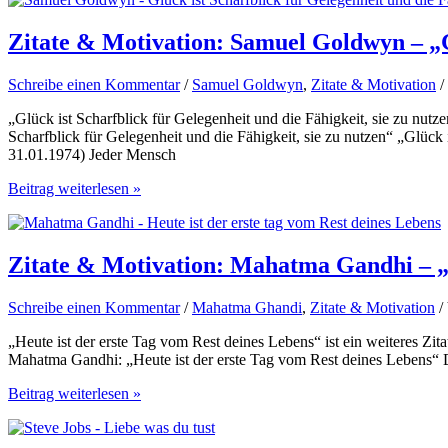
Motivation:
Henry
Ford
Zitate & Motivation: Samuel Goldwyn – „G
–
„Ich
Schreibe einen Kommentar
/
Samuel Goldwyn
,
Zitate & Motivation
/
prüfe
jedes
„Glück ist Scharfblick für Gelegenheit und die Fähigkeit, sie zu n
Angebot,
Scharfblick für Gelegenheit und die Fähigkeit, sie zu nutzen“ „Glück
es
31.01.1974) Jeder Mensch
könnte
das
Zitate
Beitrag weiterlesen »
Angebot
&
meines
Motivation:
Lebens
Samuel
sein“
Goldwyn
Zitate & Motivation: Mahatma Gandhi – „H
–
„Glück
Schreibe einen Kommentar
/
Mahatma Ghandi
,
Zitate & Motivation
/
ist
Scharfblick
„Heute ist der erste Tag vom Rest deines Lebens“ ist ein weiteres Zita
für
Mahatma Gandhi: „Heute ist der erste Tag vom Rest deines Lebens“ 
Gelegenheit…“
Zitate
Beitrag weiterlesen »
&
Motivation:
Mahatma