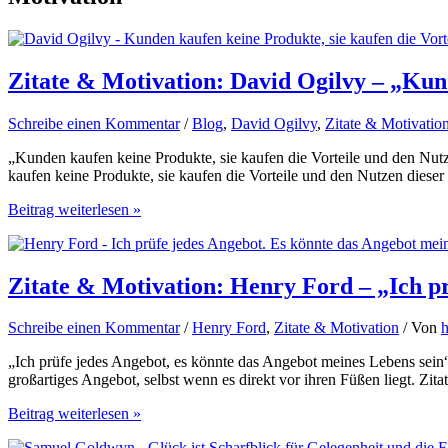
Zitate & Motivation: David Ogilvy – „Ku
Schreibe einen Kommentar
/
Blog
,
David Ogilvy
,
Zitate & Motivatio
„Kunden kaufen keine Produkte, sie kaufen die Vorteile und den Nutz
kaufen keine Produkte, sie kaufen die Vorteile und den Nutzen diese
Zitate
Beitrag weiterlesen »
&
Motivation:
David
Ogilvy
Zitate & Motivation: Henry Ford – „Ich pr
–
„Kunden
Schreibe einen Kommentar
/
Henry Ford
,
Zitate & Motivation
/ Von
h
kaufen
keine
„Ich prüfe jedes Angebot, es könnte das Angebot meines Lebens sein“
Produkte…“
großartiges Angebot, selbst wenn es direkt vor ihren Füßen liegt. Zi
Zitate
Beitrag weiterlesen »
&