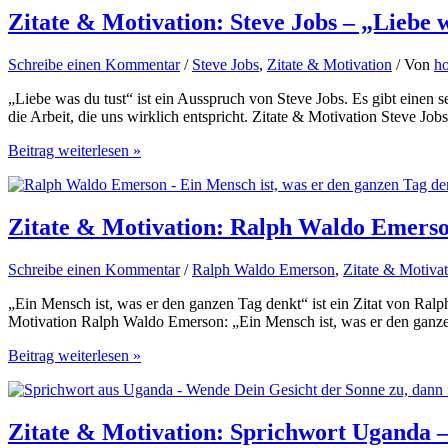
Gandhi
Zitate & Motivation: Steve Jobs – „Liebe w
–
„Heute
Schreibe einen Kommentar
/
Steve Jobs
,
Zitate & Motivation
/ Von
ho
ist
der
„Liebe was du tust“ ist ein Ausspruch von Steve Jobs. Es gibt einen
erste
die Arbeit, die uns wirklich entspricht. Zitate & Motivation Steve J
Tag
vom
Zitate
Beitrag weiterlesen »
Rest
&
deines
Motivation:
Lebens“
Steve
Jobs
Zitate & Motivation: Ralph Waldo Emerson
–
„Liebe
Schreibe einen Kommentar
/
Ralph Waldo Emerson
,
Zitate & Motiva
was
du
„Ein Mensch ist, was er den ganzen Tag denkt“ ist ein Zitat von Ral
tust“
Motivation Ralph Waldo Emerson: „Ein Mensch ist, was er den ganze
Zitate
Beitrag weiterlesen »
&
Motivation:
Ralph
Waldo
Zitate & Motivation: Sprichwort Uganda 
Emerson