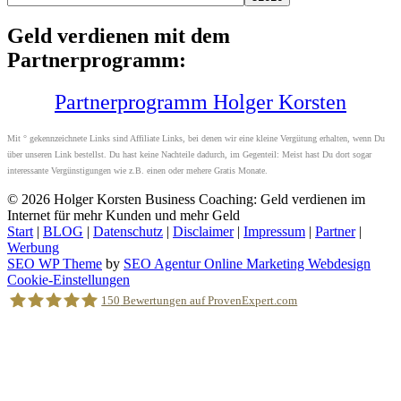
Geld verdienen mit dem
Partnerprogramm:
Partnerprogramm Holger Korsten
Mit ° gekennzeichnete Links sind Affiliate Links, bei denen wir eine kleine Vergütung erhalten, wenn Du
über unseren Link bestellst. Du hast keine Nachteile dadurch, im Gegenteil: Meist hast Du dort sogar
interessante Vergünstigungen wie z.B. einen oder mehere Gratis Monate.
© 2026
Holger Korsten Business Coaching: Geld verdienen im
Internet für mehr Kunden und mehr Geld
Start
|
BLOG
|
Datenschutz
|
Disclaimer
|
Impressum
|
Partner
|
Werbung
SEO WP Theme
by
SEO Agentur Online Marketing Webdesign
Nach
Cookie-Einstellungen
oben
150
Bewertungen auf ProvenExpert.com
scrollen
Holger Korsten