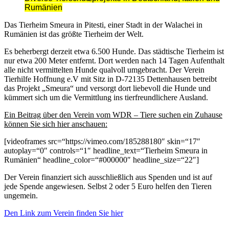
Rumänien
Das Tierheim Smeura in Pitesti, einer Stadt in der Walachei in
Rumänien ist das größte Tierheim der Welt.
Es beherbergt derzeit etwa 6.500 Hunde. Das städtische Tierheim ist
nur etwa 200 Meter entfernt. Dort werden nach 14 Tagen Aufenthalt
alle nicht vermittelten Hunde qualvoll umgebracht. Der Verein
Tierhilfe Hoffnung e.V mit Sitz in D-72135 Dettenhausen betreibt
das Projekt „Smeura“ und versorgt dort liebevoll die Hunde und
kümmert sich um die Vermittlung ins tierfreundlichere Ausland.
Ein Beitrag über den Verein vom WDR – Tiere suchen ein Zuhause
können Sie sich hier anschauen:
[videoframes src=“https://vimeo.com/185288180″ skin=“17″
autoplay=“0″ controls=“1″ headline_text=“Tierheim Smeura in
Rumänien“ headline_color=“#000000″ headline_size=“22″]
Der Verein finanziert sich ausschließlich aus Spenden und ist auf
jede Spende angewiesen. Selbst 2 oder 5 Euro helfen den Tieren
ungemein.
Den Link zum Verein finden Sie hier