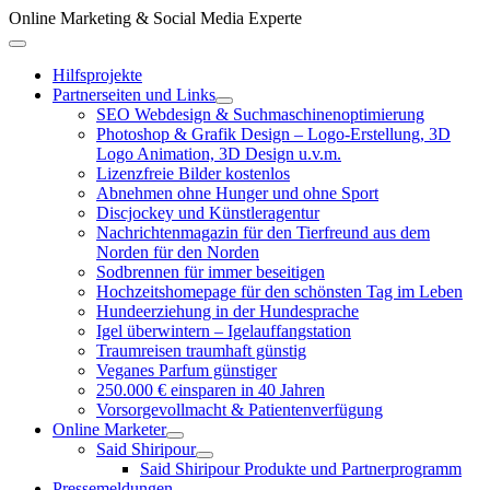
Zum
Online Marketing & Social Media Experte
Inhalt
Above
springen
Header
Hilfsprojekte
Partnerseiten und Links
SEO Webdesign & Suchmaschinenoptimierung
Photoshop & Grafik Design – Logo-Erstellung, 3D
Logo Animation, 3D Design u.v.m.
Lizenzfreie Bilder kostenlos
Abnehmen ohne Hunger und ohne Sport
Discjockey und Künstleragentur
Nachrichtenmagazin für den Tierfreund aus dem
Norden für den Norden
Sodbrennen für immer beseitigen
Hochzeitshomepage für den schönsten Tag im Leben
Hundeerziehung in der Hundesprache
Igel überwintern – Igelauffangstation
Traumreisen traumhaft günstig
Veganes Parfum günstiger
250.000 € einsparen in 40 Jahren
Vorsorgevollmacht & Patientenverfügung
Online Marketer
Said Shiripour
Said Shiripour Produkte und Partnerprogramm
Pressemeldungen