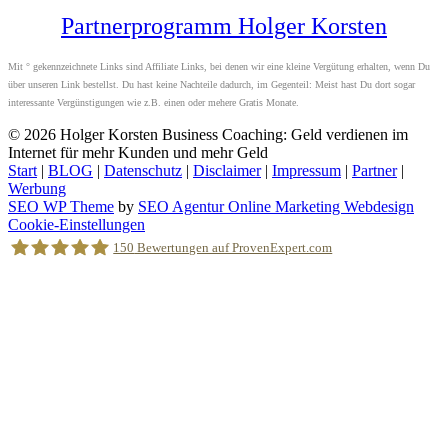
Partnerprogramm Holger Korsten
Mit ° gekennzeichnete Links sind Affiliate Links, bei denen wir eine kleine Vergütung erhalten, wenn Du
über unseren Link bestellst. Du hast keine Nachteile dadurch, im Gegenteil: Meist hast Du dort sogar
interessante Vergünstigungen wie z.B. einen oder mehere Gratis Monate.
© 2026
Holger Korsten Business Coaching: Geld verdienen im
Internet für mehr Kunden und mehr Geld
Start
|
BLOG
|
Datenschutz
|
Disclaimer
|
Impressum
|
Partner
|
Werbung
SEO WP Theme
by
SEO Agentur Online Marketing Webdesign
Nach
Cookie-Einstellungen
oben
150
Bewertungen auf ProvenExpert.com
scrollen
Holger Korsten