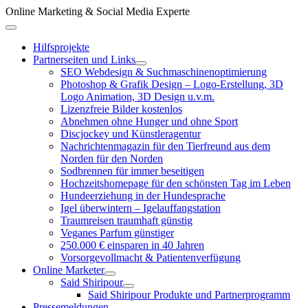
Zum
Online Marketing & Social Media Experte
Inhalt
Above
springen
Header
Hilfsprojekte
Partnerseiten und Links
SEO Webdesign & Suchmaschinenoptimierung
Photoshop & Grafik Design – Logo-Erstellung, 3D
Logo Animation, 3D Design u.v.m.
Lizenzfreie Bilder kostenlos
Abnehmen ohne Hunger und ohne Sport
Discjockey und Künstleragentur
Nachrichtenmagazin für den Tierfreund aus dem
Norden für den Norden
Sodbrennen für immer beseitigen
Hochzeitshomepage für den schönsten Tag im Leben
Hundeerziehung in der Hundesprache
Igel überwintern – Igelauffangstation
Traumreisen traumhaft günstig
Veganes Parfum günstiger
250.000 € einsparen in 40 Jahren
Vorsorgevollmacht & Patientenverfügung
Online Marketer
Said Shiripour
Said Shiripour Produkte und Partnerprogramm
Pressemeldungen