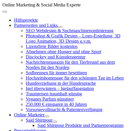
Zum
Online Marketing & Social Media Experte
Inhalt
Above
springen
Header
Hilfsprojekte
Partnerseiten und Links
SEO Webdesign & Suchmaschinenoptimierung
Photoshop & Grafik Design – Logo-Erstellung, 3D
Logo Animation, 3D Design u.v.m.
Lizenzfreie Bilder kostenlos
Abnehmen ohne Hunger und ohne Sport
Discjockey und Künstleragentur
Nachrichtenmagazin für den Tierfreund aus dem
Norden für den Norden
Sodbrennen für immer beseitigen
Hochzeitshomepage für den schönsten Tag im Leben
Hundeerziehung in der Hundesprache
Igel überwintern – Igelauffangstation
Traumreisen traumhaft günstig
Veganes Parfum günstiger
250.000 € einsparen in 40 Jahren
Vorsorgevollmacht & Patientenverfügung
Online Marketer
Said Shiripour
Said Shiripour Produkte und Partnerprogramm
Pressemeldungen