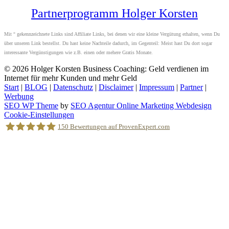
Partnerprogramm Holger Korsten
Mit ° gekennzeichnete Links sind Affiliate Links, bei denen wir eine kleine Vergütung erhalten, wenn Du
über unseren Link bestellst. Du hast keine Nachteile dadurch, im Gegenteil: Meist hast Du dort sogar
interessante Vergünstigungen wie z.B. einen oder mehere Gratis Monate.
© 2026
Holger Korsten Business Coaching: Geld verdienen im
Internet für mehr Kunden und mehr Geld
Start
|
BLOG
|
Datenschutz
|
Disclaimer
|
Impressum
|
Partner
|
Werbung
SEO WP Theme
by
SEO Agentur Online Marketing Webdesign
Nach
Cookie-Einstellungen
oben
150
Bewertungen auf ProvenExpert.com
scrollen
Holger Korsten