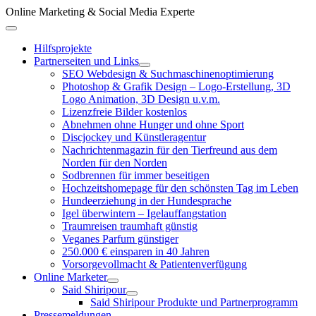
Zum
Online Marketing & Social Media Experte
Inhalt
Above
springen
Header
Hilfsprojekte
Partnerseiten und Links
SEO Webdesign & Suchmaschinenoptimierung
Photoshop & Grafik Design – Logo-Erstellung, 3D
Logo Animation, 3D Design u.v.m.
Lizenzfreie Bilder kostenlos
Abnehmen ohne Hunger und ohne Sport
Discjockey und Künstleragentur
Nachrichtenmagazin für den Tierfreund aus dem
Norden für den Norden
Sodbrennen für immer beseitigen
Hochzeitshomepage für den schönsten Tag im Leben
Hundeerziehung in der Hundesprache
Igel überwintern – Igelauffangstation
Traumreisen traumhaft günstig
Veganes Parfum günstiger
250.000 € einsparen in 40 Jahren
Vorsorgevollmacht & Patientenverfügung
Online Marketer
Said Shiripour
Said Shiripour Produkte und Partnerprogramm
Pressemeldungen