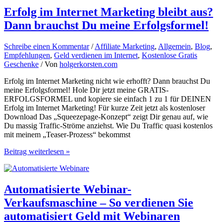
Affiliate
Marketing
Erfolg im Internet Marketing bleibt aus ?
im
Dann brauchst Du meine Erfolgsformel!
Internet
Schreibe einen Kommentar
/
Affiliate Marketing
,
Allgemein
,
Blog
,
Empfehlungen
,
Geld verdienen im Internet
,
Kostenlose Gratis
Geschenke
/ Von
holgerkorsten.com
Erfolg im Internet Marketing nicht wie erhofft? Dann brauchst Du
meine Erfolgsformel! Hole Dir jetzt meine GRATIS-
ERFOLGSFORMEL und kopiere sie einfach 1 zu 1 für DEINEN
Erfolg im Internet Marketing! Für kurze Zeit jetzt als kostenloser
Download Das „Squeezepage-Konzept“ zeigt Dir genau auf, wie
Du massig Traffic-Ströme anziehst. Wie Du Traffic quasi kostenlos
mit meinem „Teaser-Prozess“ bekommst
Erfolg
Beitrag weiterlesen »
im
Internet
Marketing
bleibt
Automatisierte Webinar-
aus ?
Verkaufsmaschine – So verdienen Sie
Dann
brauchst
automatisiert Geld mit Webinaren