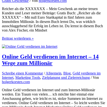
Gratis Geschenke
/ Von
holgerkorsten.com
Reicher als die XXXXXXX – Mein Geschenk an meine treuen
Kunden und Leser meiner Beiträge: Gratis Buch: „Reicher als die
XXXXXX“ – Mit null Euro Startkapital in fünf Jahren zum
Immobilien Millionär. In diesem Buch lernst Du, was wirklich
ausschlaggebend für Erfolg im Leben ist. Du lernst in diesem Buch
von Alex Fischer, ein Mindset
Gratis
Beitrag weiterlesen »
Buch:
„Reicher
als
die
Online Geld verdienen im Internet – 14
XXXXXXX“
Wege zum Millionär
Mit
null
Euro
Schreibe einen Kommentar
/
Allgemein
,
Blog
,
Geld verdienen im
Startkapital
Internet
,
Marketing Tools
,
Zielplanung und Zielerreichung
/ Von
in
holgerkorsten.com
5
Jahren
Online Geld verdienen im Internet und zum Internet-Millionär
zum
werden. Ein Traum von vielen… ich möchte hier einmal eine
Immobilien
Anschauung geben, wie leicht es ist, stolze Summen im Internet zu
Millionär
verdienen. Online Geld verdienen im Internet – So leicht werden Sie