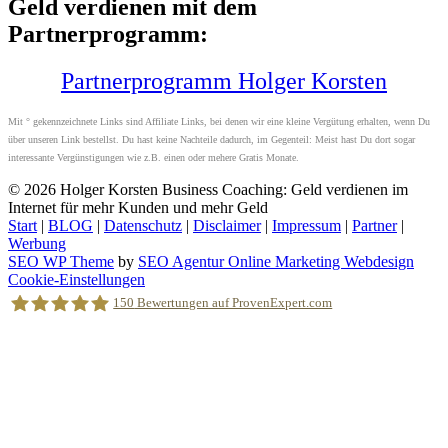
Geld verdienen mit dem
Partnerprogramm:
Partnerprogramm Holger Korsten
Mit ° gekennzeichnete Links sind Affiliate Links, bei denen wir eine kleine Vergütung erhalten, wenn Du
über unseren Link bestellst. Du hast keine Nachteile dadurch, im Gegenteil: Meist hast Du dort sogar
interessante Vergünstigungen wie z.B. einen oder mehere Gratis Monate.
© 2026
Holger Korsten Business Coaching: Geld verdienen im
Internet für mehr Kunden und mehr Geld
Start
|
BLOG
|
Datenschutz
|
Disclaimer
|
Impressum
|
Partner
|
Werbung
SEO WP Theme
by
SEO Agentur Online Marketing Webdesign
Nach
Cookie-Einstellungen
oben
150
Bewertungen auf ProvenExpert.com
scrollen
Holger Korsten