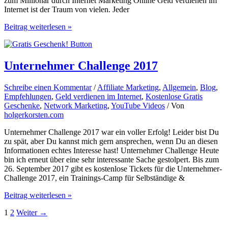
zum Millionär durch Internet Marketing Online Geld verdienen im
Internet ist der Traum von vielen. Jeder
Online
Beitrag weiterlesen »
Geld
verdienen
im
Internet
Unternehmer Challenge 2017
–
14
Schreibe einen Kommentar
/
Affiliate Marketing
,
Allgemein
,
Blog
,
Wege
Empfehlungen
,
Geld verdienen im Internet
,
Kostenlose Gratis
zum
Geschenke
,
Network Marketing
,
YouTube Videos
/ Von
Millionär
holgerkorsten.com
Unternehmer Challenge 2017 war ein voller Erfolg! Leider bist Du
zu spät, aber Du kannst mich gern ansprechen, wenn Du an diesen
Informationen echtes Interesse hast! Unternehmer Challenge Heute
bin ich erneut über eine sehr interessante Sache gestolpert. Bis zum
26. September 2017 gibt es kostenlose Tickets für die Unternehmer-
Challenge 2017, ein Trainings-Camp für Selbständige &
Unternehmer
Beitrag weiterlesen »
Challenge
1
2
Weiter
→
2017