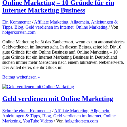
über
Online Marketing – 10 Gründe für ein
Ihre
Internet Marketing Business
Social
Media
Profile
Ein Kommentar
/
Affiliate Marketing
,
Allgemein
,
Anleitungen &
Tipps
,
Blog
,
Geld verdienen im Internet
,
Online Marketing
/ Von
holgerkorsten.com
Online Marketing heißt das Zauberwort, wenn es um automatisiertes
Geldverdienen im Internet geht. In diesem Beitrag zeige ich Dir 10
gute Gründe für ein Online Business auf. Online Marketing – 10
gute Gründe für ein Internet Marketing Business In Deutschland
suchen immer mehr Menschen nach einem lukrativen Nebenerwerb.
Der Anteil derer, die ihr Glück im
Online
Beitrag weiterlesen »
Marketing
–
10
Gründe
Geld verdienen mit Online Marketing
für
ein
Schreibe einen Kommentar
/
Affiliate Marketing
,
Allgemein
,
Internet
Anleitungen & Tipps
,
Blog
,
Geld verdienen im Internet
,
Online
Marketing
Marketing
,
YouTube Videos
/ Von
holgerkorsten.com
Business