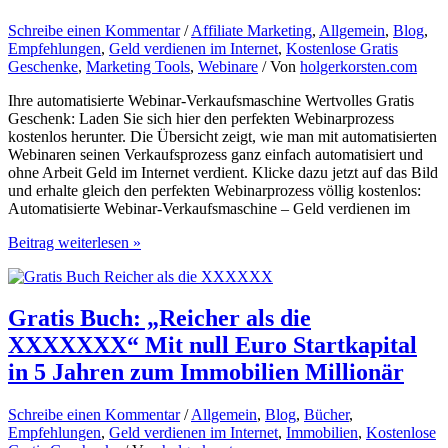
Du
meine
Schreibe einen Kommentar
/
Affiliate Marketing
,
Allgemein
,
Blog
,
Erfolgsformel!
Empfehlungen
,
Geld verdienen im Internet
,
Kostenlose Gratis
Geschenke
,
Marketing Tools
,
Webinare
/ Von
holgerkorsten.com
Ihre automatisierte Webinar-Verkaufsmaschine Wertvolles Gratis
Geschenk: Laden Sie sich hier den perfekten Webinarprozess
kostenlos herunter. Die Übersicht zeigt, wie man mit automatisierten
Webinaren seinen Verkaufsprozess ganz einfach automatisiert und
ohne Arbeit Geld im Internet verdient. Klicke dazu jetzt auf das Bild
und erhalte gleich den perfekten Webinarprozess völlig kostenlos:
Automatisierte Webinar-Verkaufsmaschine – Geld verdienen im
Automatisierte
Beitrag weiterlesen »
Webinar-
Verkaufsmaschine
–
So
Gratis Buch: „Reicher als die
verdienen
XXXXXXX“ Mit null Euro Startkapital
Sie
automatisiert
in 5 Jahren zum Immobilien Millionär
Geld
mit
Schreibe einen Kommentar
/
Allgemein
,
Blog
,
Bücher
,
Webinaren
Empfehlungen
,
Geld verdienen im Internet
,
Immobilien
,
Kostenlose