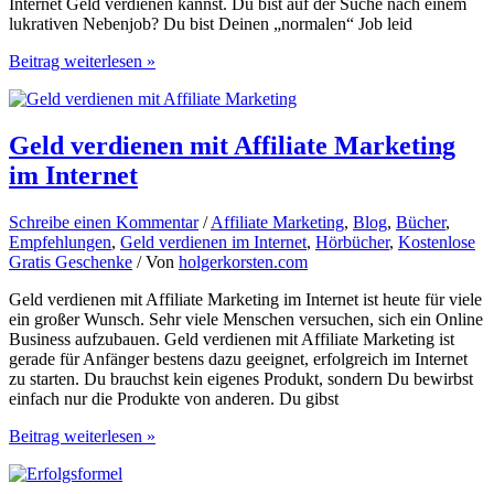
Internet Geld verdienen kannst. Du bist auf der Suche nach einem
lukrativen Nebenjob? Du bist Deinen „normalen“ Job leid
Geld
Beitrag weiterlesen »
verdienen
von
zu
Hause
Geld verdienen mit Affiliate Marketing
–
im Internet
Mit
simplen
Ratgeber-
Schreibe einen Kommentar
/
Affiliate Marketing
,
Blog
,
Bücher
,
Webseiten
Empfehlungen
,
Geld verdienen im Internet
,
Hörbücher
,
Kostenlose
online
Gratis Geschenke
/ Von
holgerkorsten.com
Geld
verdienen
Geld verdienen mit Affiliate Marketing im Internet ist heute für viele
ein großer Wunsch. Sehr viele Menschen versuchen, sich ein Online
Business aufzubauen. Geld verdienen mit Affiliate Marketing ist
gerade für Anfänger bestens dazu geeignet, erfolgreich im Internet
zu starten. Du brauchst kein eigenes Produkt, sondern Du bewirbst
einfach nur die Produkte von anderen. Du gibst
Geld
Beitrag weiterlesen »
verdienen
mit