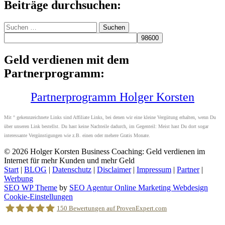
Beiträge durchsuchen:
Suchen
nach:
Geld verdienen mit dem
Partnerprogramm:
Partnerprogramm Holger Korsten
Mit ° gekennzeichnete Links sind Affiliate Links, bei denen wir eine kleine Vergütung erhalten, wenn Du
über unseren Link bestellst. Du hast keine Nachteile dadurch, im Gegenteil: Meist hast Du dort sogar
interessante Vergünstigungen wie z.B. einen oder mehere Gratis Monate.
© 2026
Holger Korsten Business Coaching: Geld verdienen im
Internet für mehr Kunden und mehr Geld
Start
|
BLOG
|
Datenschutz
|
Disclaimer
|
Impressum
|
Partner
|
Werbung
SEO WP Theme
by
SEO Agentur Online Marketing Webdesign
Nach
Cookie-Einstellungen
oben
150
Bewertungen auf ProvenExpert.com
scrollen