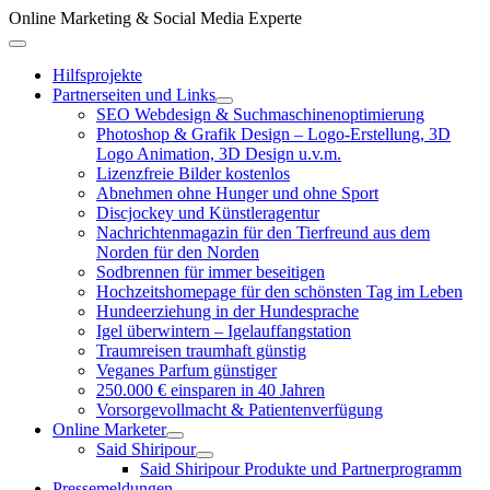
Zum
Online Marketing & Social Media Experte
Inhalt
Above
springen
Header
Hilfsprojekte
Partnerseiten und Links
SEO Webdesign & Suchmaschinenoptimierung
Photoshop & Grafik Design – Logo-Erstellung, 3D
Logo Animation, 3D Design u.v.m.
Lizenzfreie Bilder kostenlos
Abnehmen ohne Hunger und ohne Sport
Discjockey und Künstleragentur
Nachrichtenmagazin für den Tierfreund aus dem
Norden für den Norden
Sodbrennen für immer beseitigen
Hochzeitshomepage für den schönsten Tag im Leben
Hundeerziehung in der Hundesprache
Igel überwintern – Igelauffangstation
Traumreisen traumhaft günstig
Veganes Parfum günstiger
250.000 € einsparen in 40 Jahren
Vorsorgevollmacht & Patientenverfügung
Online Marketer
Said Shiripour
Said Shiripour Produkte und Partnerprogramm
Pressemeldungen