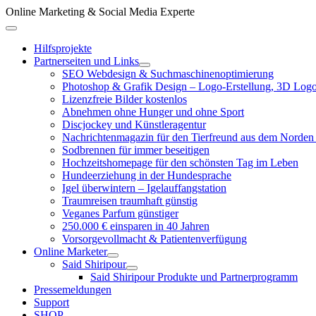
Zum
Online Marketing & Social Media Experte
Inhalt
Above
springen
Header
Hilfsprojekte
Partnerseiten und Links
SEO Webdesign & Suchmaschinenoptimierung
Photoshop & Grafik Design – Logo-Erstellung, 3D Logo
Lizenzfreie Bilder kostenlos
Abnehmen ohne Hunger und ohne Sport
Discjockey und Künstleragentur
Nachrichtenmagazin für den Tierfreund aus dem Norden
Sodbrennen für immer beseitigen
Hochzeitshomepage für den schönsten Tag im Leben
Hundeerziehung in der Hundesprache
Igel überwintern – Igelauffangstation
Traumreisen traumhaft günstig
Veganes Parfum günstiger
250.000 € einsparen in 40 Jahren
Vorsorgevollmacht & Patientenverfügung
Online Marketer
Said Shiripour
Said Shiripour Produkte und Partnerprogramm
Pressemeldungen
Support
SHOP