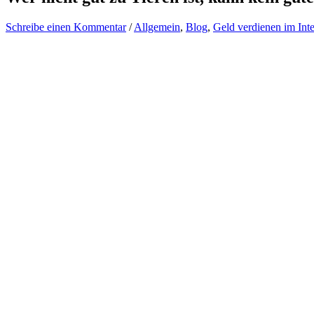
Schreibe einen Kommentar
/
Allgemein
,
Blog
,
Geld verdienen im Inte