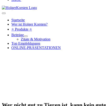
Hauptmenü
Startseite
Wer ist Holger Korsten?
⭐ Produkte ⭐
Beiträge
Zitate & Motivation
Top Empfehlungen
ONLINE-PRÄSENTATIONEN
Wer nicht gut zu Tieren ist, kann kein gut